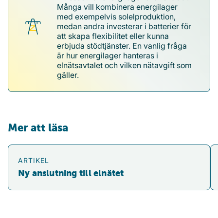
Många vill kombinera energilager
med exempelvis solelproduktion,
medan andra investerar i batterier för
att skapa flexibilitet eller kunna
erbjuda stödtjänster. En vanlig fråga
är hur energilager hanteras i
elnätsavtalet och vilken nätavgift som
gäller.
Mer att läsa
Ny anslutning till elnätet
Ti
ARTIKEL
Ny anslutning till elnätet