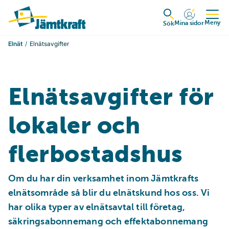
Hoppa till innehåll
Till startsidan
Meny
Mina sidor
Expandera
Sök
Elnät
Elnätsavgifter
Elnätsavgifter för
lokaler och
flerbostadshus
Om du har din verksamhet inom Jämtkrafts 
elnätsområde så blir du elnätskund hos oss. Vi 
har olika typer av elnätsavtal till företag, 
säkringsabonnemang och effektabonnemang 