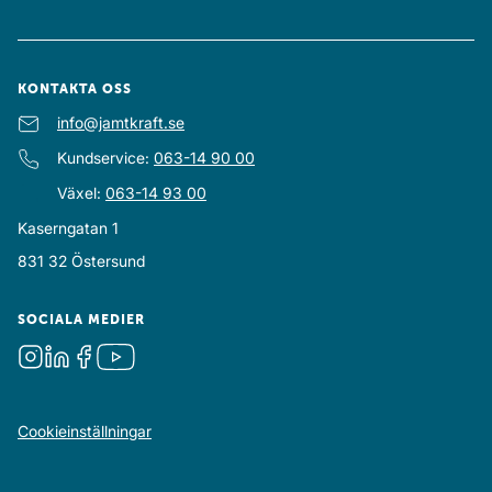
KONTAKTA OSS
E-post
info@jamtkraft.se
:
Kundservice
:
063-14 90 00
Växel
:
063-14 93 00
Kaserngatan 1
831 32
Östersund
SOCIALA MEDIER
Instagram
LinkedIn
Facebook
Youtube
Cookieinställningar