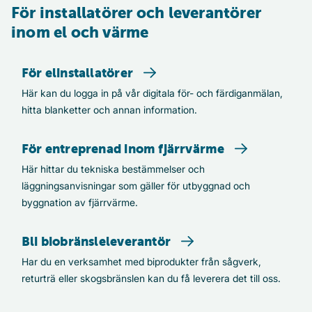
För installatörer och leverantörer
inom el och värme
För elinstallatörer
För elinstallatörer
Här kan du logga in på vår digitala för- och färdiganmälan,
hitta blanketter och annan information.
För entreprenad inom fjärrvärme
För entreprenad inom fjärrvärme
Här hittar du tekniska bestämmelser och
läggningsanvisningar som gäller för utbyggnad och
byggnation av fjärrvärme.
Bli biobränsleleverantör
Bli biobränsleleverantör
Har du en verksamhet med biprodukter från sågverk,
returträ eller skogsbränslen kan du få leverera det till oss.