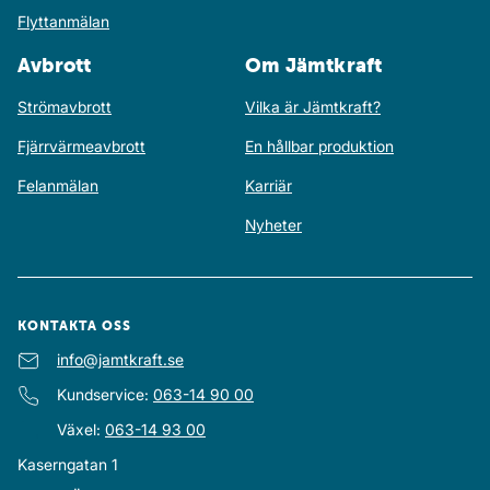
Flyttanmälan
Avbrott
Om Jämtkraft
Strömavbrott
Vilka är Jämtkraft?
Fjärrvärmeavbrott
En hållbar produktion
Felanmälan
Karriär
Nyheter
KONTAKTA OSS
E-post
info@jamtkraft.se
:
Kundservice
:
063-14 90 00
Växel
:
063-14 93 00
Kaserngatan 1