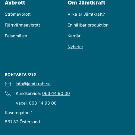
Avbrott
Om Jämtkraft
Strömavbrott
Vilka är Jämtkraft?
Fjärrvärmeavbrott
En hållbar produktion
Felanmälan
Karriär
Nyheter
KONTAKTA OSS
E-post
info@jamtkraft.se
:
Kundservice
:
063-14 90 00
Växel
:
063-14 93 00
Kaserngatan 1
831 32
Östersund