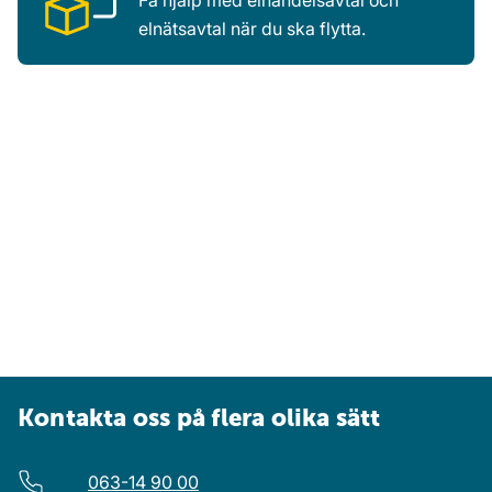
Få hjälp med elhandelsavtal och
elnätsavtal när du ska flytta.
Kontakta oss på flera olika sätt
063-14 90 00