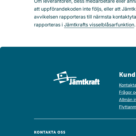
Om leverantören, dess medarbetare eller ann
att uppförandekoden inte följs, eller att Jäm
avvikelsen rapporteras till närmsta kontaktyta
rapporteras i
Jämtkrafts visselblåsarfunktion
.
Kund
Kontakta
Frågor o
Allmän i
Flyttanm
KONTAKTA OSS