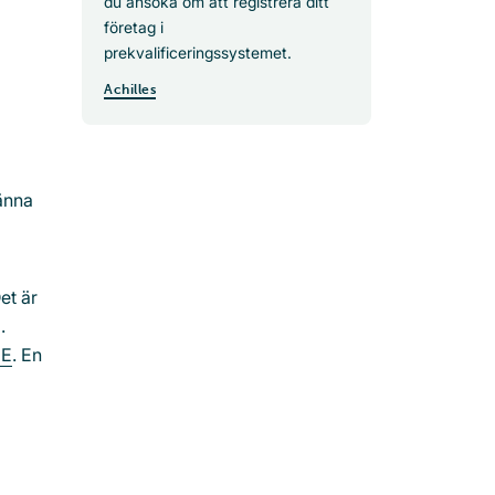
du ansöka om att registrera ditt
företag i
prekvalificeringssystemet.
Achilles
änna
et är
.
CE
. En