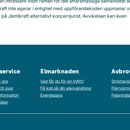
an intressent inom ramen för det affärsmässiga samarbetet a
tkraft inte agerar i enlighet med uppförandekoden uppmanar vi
 på Jämtkraft alternativt koncernjurist. Avvikelsen kan även
service
Elmarknaden
Avbro
 oss
Vad får du för en kWh?
Strömavb
ch svar
Få koll på din elanvändning
Fjärrvärm
nformation
Energispara
Felanmäl
älan