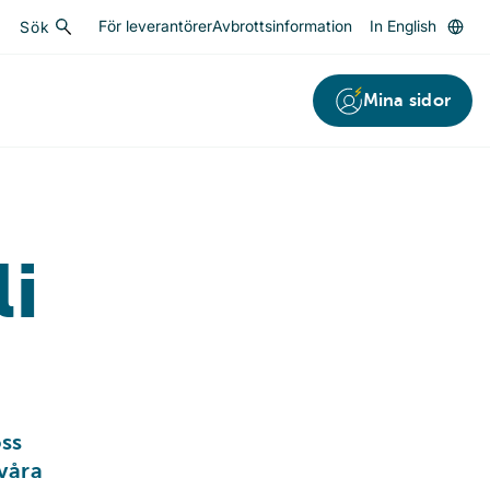
För leverantörer
Avbrottsinformation
In English
Sök
Sök
Mina sidor
li
ss 
våra 