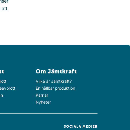
nser
 att
tt
Om Jämtkraft
rott
Vilka är Jämtkraft?
eavbrott
En hållbar produktion
an
Karriär
Nyheter
SOCIALA MEDIER