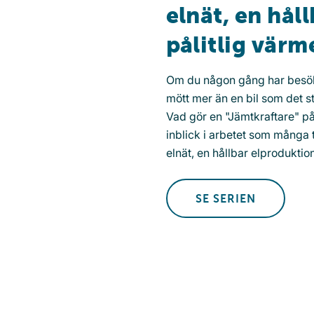
elnät, en hål
pålitlig värm
Om du någon gång har besök
mött mer än en bil som det st
Vad gör en "Jämtkraftare" på 
inblick i arbetet som många ta
elnät, en hållbar elproduktio
SE SERIEN