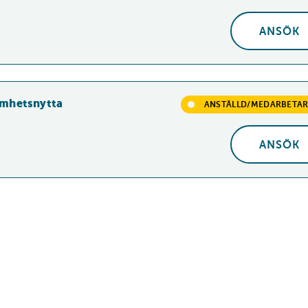
ANSÖK
J
amhetsnytta
ANSTÄLLD/MEDARBETA
ANSÖK
J