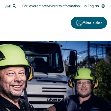
För leverantörer
Avbrottsinformation
In English
Sök
Sök
Mina sidor