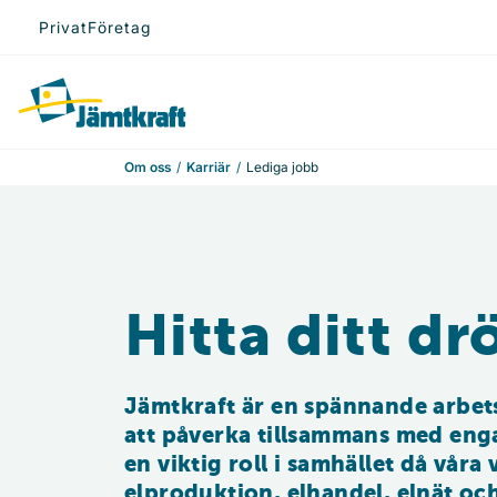
Hoppa till innehåll
Privat
Företag
Till startsidan
Om oss
Karriär
Lediga jobb
Hitta ditt d
Jämtkraft är en spännande arbets
att påverka tillsammans med eng
en viktig roll i samhället då vå
elproduktion, elhandel, elnät och