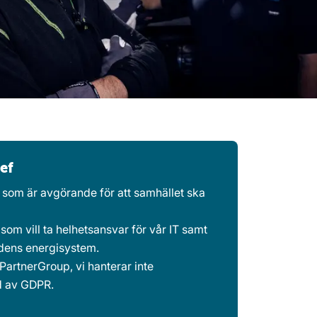
ef
t som är avgörande för att samhället ska
som vill ta helhetsansvar för vår IT samt
dens energisystem.
PartnerGroup
, vi hanterar inte
d av GDPR.