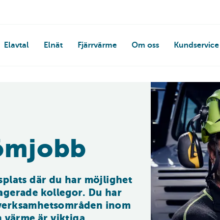
Elavtal
Elnät
Fjärrvärme
Om oss
Kundservice
römjobb
plats där du har möjlighet 
agerade kollegor. Du har 
ra verksamhetsområden inom 
 värme är viktiga 