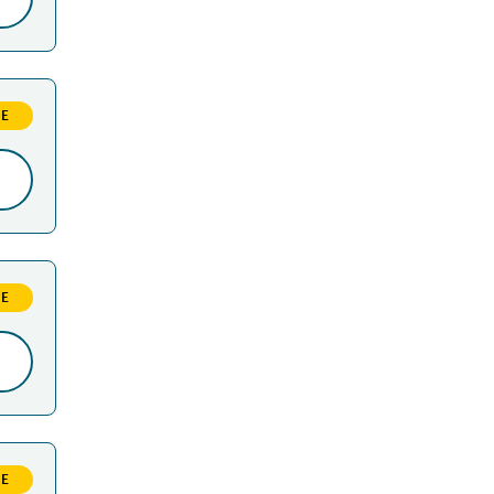
RE
obList.for_the_position Var med och skapa en säker 
RE
obList.for_the_position Teknisk dokumentatör
RE