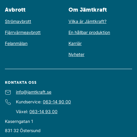
Avbrott
Om Jämtkraft
Strömavbrott
Vilka är Jämtkraft?
Fjärrvärmeavbrott
En hållbar produktion
Felanmälan
Karriär
Nyheter
KONTAKTA OSS
E-post
info@jamtkraft.se
:
Kundservice
:
063-14 90 00
Växel
:
063-14 93 00
Kaserngatan 1
831 32
Östersund