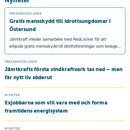
Nyheter
Gratis mensskydd till idrottsungdomar i Östersund
PRESSMEDDELANDE
Gratis mensskydd till idrottsungdomar i
Östersund
Jämtkraft inleder samarbete med RedLocker för att
erbjuda gratis mensskydd till idrottsföreningar som bolaget
har partneravtal med i Östersunds kommun. Satsningen
ska bidra till ett tryggare idrottande där mens inte ska vara
PRESSMEDDELANDE
ett hinder för att delta i träning, matcher eller andra
Jämtkrafts första vindkraftverk tas ned – men
aktiviteter.
får nytt liv söderut
NYHETER
Exjobbarna som vill vara med och forma
framtidens energisystem
NYHETER