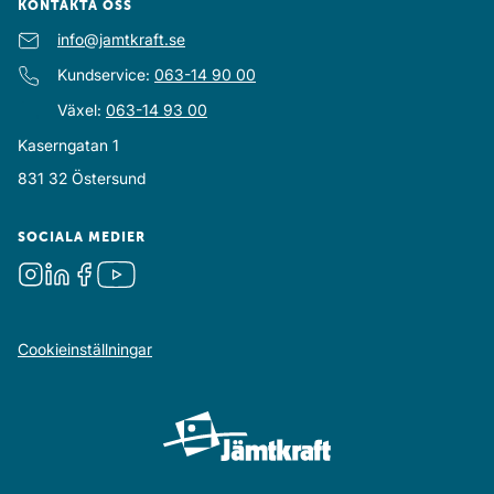
KONTAKTA OSS
E-post
info@jamtkraft.se
:
Kundservice
:
063-14 90 00
Växel
:
063-14 93 00
Kaserngatan 1
831 32
Östersund
SOCIALA MEDIER
Instagram
LinkedIn
Facebook
Youtube
Cookieinställningar