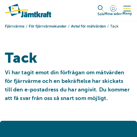
Hoppa till innehåll
Till startsidan
Meny
Mina sidor
Expandera
Sök
Fjärrvärme
För fjärrvärmekunder
Avtal för mätvärden
Tack
Tack
Vi har tagit emot din förfrågan om mätvärden 
för fjärrvärme och en bekräftelse har skickats 
till den e-postadress du har angivit. Du kommer 
att få svar från oss så snart som möjligt.