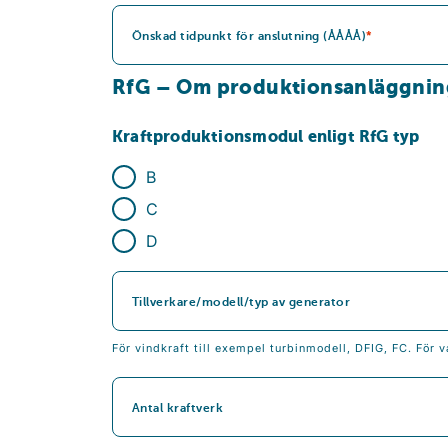
Önskad tidpunkt för anslutning (ÅÅÅÅ)
RfG – Om produktionsanläggnin
Kraftproduktionsmodul enligt RfG typ
B
C
D
Tillverkare/modell/typ av generator
För vindkraft till exempel turbinmodell, DFIG, FC. För v
Antal kraftverk