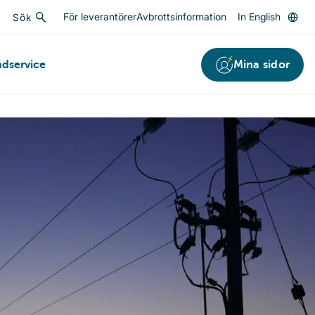
För leverantörer
Avbrottsinformation
In English
Sök
Sök
Mina sidor
dservice