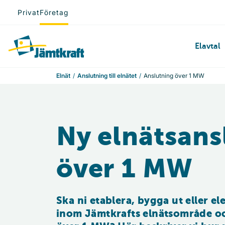
Hoppa till innehåll
Privat
Företag
Till startsidan
Elavtal
Elnät
Anslutning till elnätet
Anslutning över 1 MW
Ny elnätsans
över 1 MW
Ska ni etablera, bygga ut eller el
inom Jämtkrafts elnätsområde oc