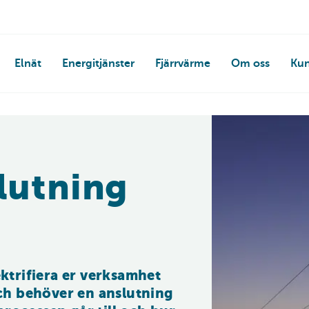
Elnät
Energitjänster
Fjärrvärme
Om oss
Kun
lutning
ektrifiera er verksamhet 
h behöver en anslutning 