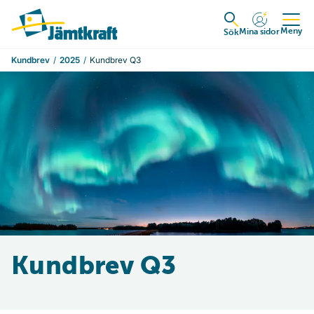
Hoppa till innehåll
Till startsidan
Meny
Mina sidor
Expandera
Sök
Kundbrev
2025
Kundbrev Q3
Kundbrev Q3