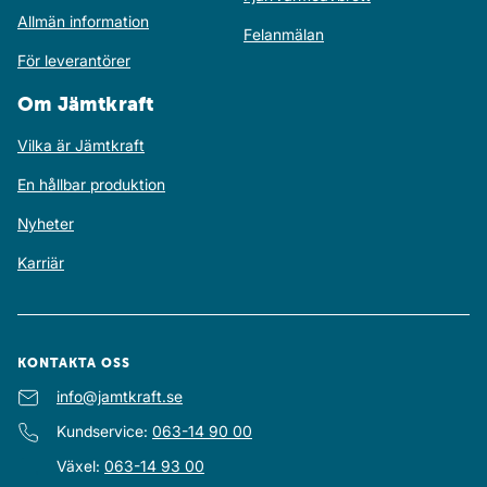
Allmän information
Felanmälan
För leverantörer
Om Jämtkraft
Vilka är Jämtkraft
En hållbar produktion
Nyheter
Karriär
KONTAKTA OSS
E-post
info@jamtkraft.se
:
Kundservice
:
063-14 90 00
Växel
:
063-14 93 00