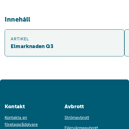
Innehåll
Elmarknaden Q3
Ti
ARTIKEL
Elmarknaden Q3
Kontakt
Avbrott
Kontakta en
Strömavbrott
företagsrådgivare
Fjärrvärmeavbrott