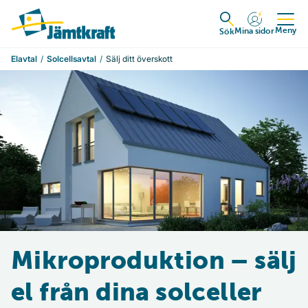
Hoppa till innehåll
Till startsidan
Meny
Mina sidor
Expandera
Sök
Elavtal
Solcellsavtal
Sälj ditt överskott
Mikroproduktion – sälj
el från dina solceller