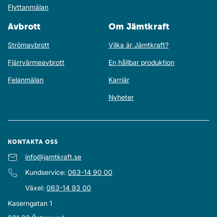
Flyttanmälan
Avbrott
Om Jämtkraft
Strömavbrott
Vilka är Jämtkraft?
Fjärrvärmeavbrott
En hållbar produktion
Felanmälan
Karriär
Nyheter
KONTAKTA OSS
E-post
info@jamtkraft.se
:
Kundservice
:
063-14 90 00
Växel
:
063-14 93 00
Kaserngatan 1