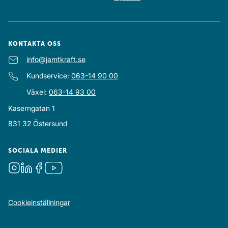
KONTAKTA OSS
E-post
info@jamtkraft.se
:
Kundservice
:
063-14 90 00
Växel
:
063-14 93 00
Kaserngatan 1
831 32
Östersund
SOCIALA MEDIER
Instagram
LinkedIn
Facebook
Youtube
Cookieinställningar