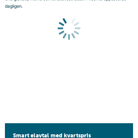
dagligen.
Smart elavtal med kvartspris