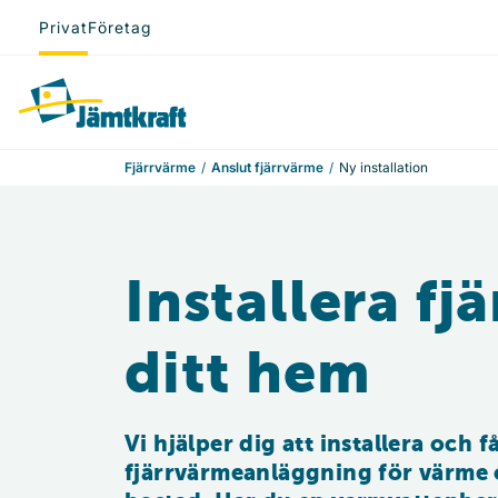
Hoppa till innehåll
Privat
Företag
Till startsidan
Fjärrvärme
Anslut fjärrvärme
Ny installation
Installera fj
ditt hem
Vi hjälper dig att installera och få
fjärrvärmeanläggning för värme 