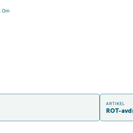
t. Om
ROT-avdrag för
ARTIKEL
ROT-avdr