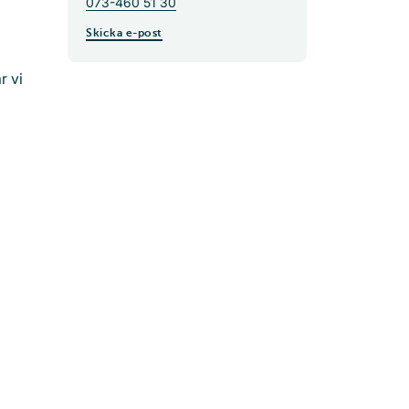
073-460 51 30
Skicka e-post
r vi