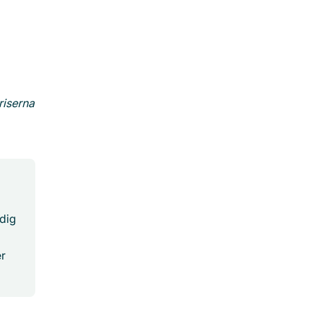
riserna
 dig
er