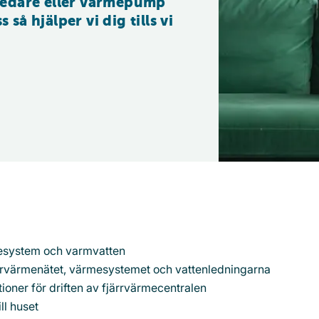
edare eller värmepump 
 så hjälper vi dig tills vi 
mesystem och varmvatten
ärrvärmenätet, värmesystemet och vattenledningarna
ioner för driften av fjärrvärmecentralen
ll huset