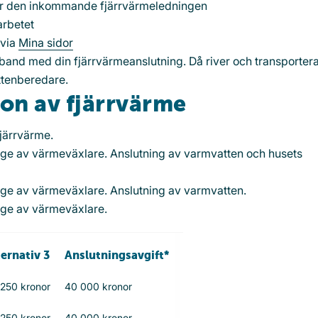
 för den inkommande fjärrvärmeledningen
arbetet
 via
Mina sidor
band med din fjärrvärmeanslutning. Då river och transportera
ttenberedare.
ion av fjärrvärme
fjärrvärme.
ge av värmeväxlare. Anslutning av varmvatten och husets
ge av värmeväxlare. Anslutning av varmvatten.
age av värmeväxlare.
ternativ 3
Anslutningsavgift*
250 kronor
40 000 kronor
250 kronor
40 000 kronor