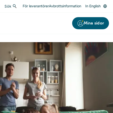
För leverantörer
Avbrottsinformation
In English
Sök
Sök
Mina sidor