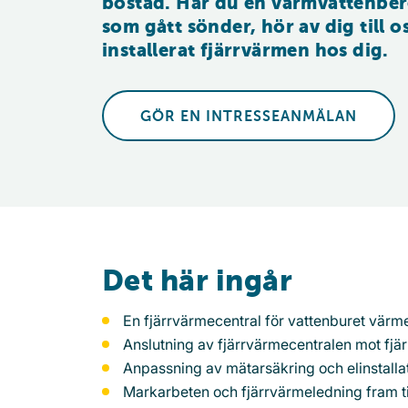
bostad. Har du en varmvattenber
som gått sönder, hör av dig till oss
installerat fjärrvärmen hos dig.
GÖR EN INTRESSEANMÄLAN
Det här ingår
En fjärrvärmecentral för vattenburet vär
Anslutning av fjärrvärmecentralen mot fj
Anpassning av mätarsäkring och elinstallat
Markarbeten och fjärrvärmeledning fram ti