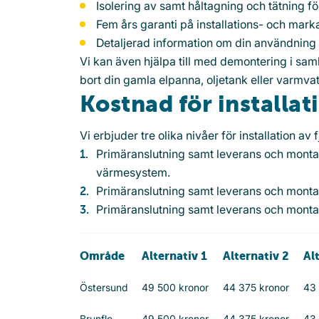
Isolering av samt håltagning och tätning
Fem års garanti på installations- och mark
Detaljerad information om din användning
Vi kan även hjälpa till med demontering i sam
bort din gamla elpanna, oljetank eller varmva
Kostnad för installat
Vi erbjuder tre olika nivåer för installation av 
Primäranslutning samt leverans och monta
värmesystem.
Primäranslutning samt leverans och monta
Primäranslutning samt leverans och mont
Område
Alternativ 1
Alternativ 2
Al
Östersund
49 500 kronor
44 375 kronor
43 
Brunflo
49 500 kronor
44 375 kronor
43 