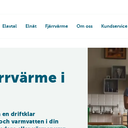
Elavtal
Elnät
Fjärrvärme
Om oss
Kundservice
ärrvärme i
 en driftklar 
och varmvatten i din 