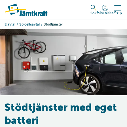
Hoppa till innehåll
Till startsidan
Meny
Mina sidor
Expandera
Sök
Elavtal
Solcellsavtal
Stödtjänster
Stödtjänster med eget
batteri