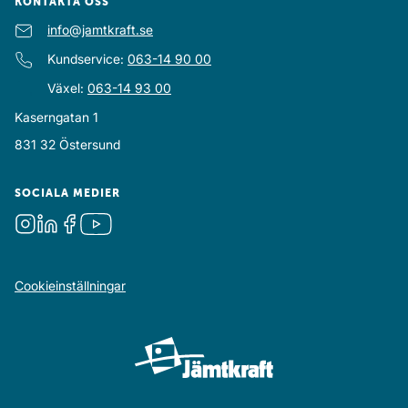
KONTAKTA OSS
E-post
info@jamtkraft.se
:
Kundservice
:
063-14 90 00
Växel
:
063-14 93 00
Kaserngatan 1
831 32
Östersund
SOCIALA MEDIER
Instagram
LinkedIn
Facebook
Youtube
Cookieinställningar