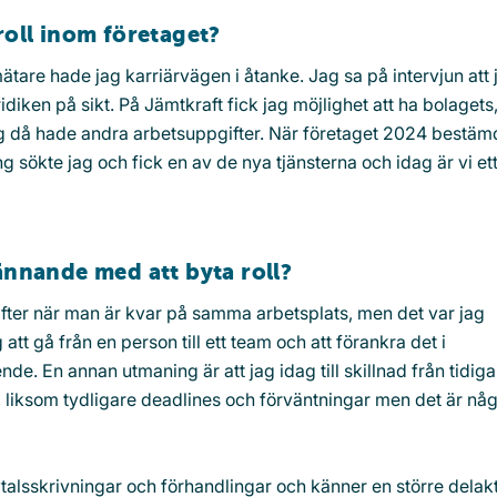
roll inom företaget?
tare hade jag karriärvägen i åtanke. Jag sa på intervjun att 
ridiken på sikt. På Jämtkraft fick jag möjlighet att ha bolagets
ag då hade andra arbetsuppgifter. När företaget 2024 bestäm
ng sökte jag och fick en av de nya tjänsterna och idag är vi et
ännande med att byta roll?
ifter när man är kvar på samma arbetsplats, men det var jag
tt gå från en person till ett team och att förankra det i
nde. En annan utmaning är att jag idag till skillnad från tidiga
 liksom tydligare deadlines och förväntningar men det är någ
 avtalsskrivningar och förhandlingar och känner en större delakt