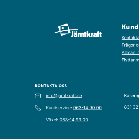
Kund
Kontakta
Frågor o
Allmän i
Flyttanm
KONTAKTA OSS
E-post
info@jamtkraft.se
:
Kasern
831 32
Kundservice
:
063-14 90 00
Växel
:
063-14 93 00