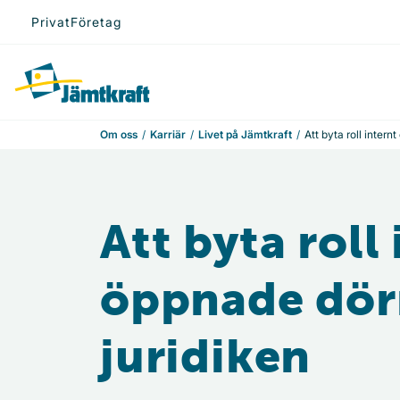
Hoppa till innehåll
Privat
Företag
Till startsidan
Om oss
Karriär
Livet på Jämtkraft
Att byta roll intern
Att byta roll
öppnade dörr
juridiken