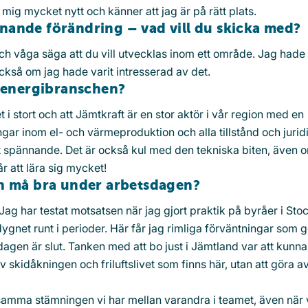
 mig mycket nytt och känner att jag är på rätt plats.
nande förändring – vad vill du skicka med?
och våga säga att du vill utvecklas inom ett område. Jag hade
kså om jag hade varit intresserad av det.
i energibranschen?
i stort och att Jämtkraft är en stor aktör i vår region med en
ngar inom el- och värmeproduktion och alla tillstånd och jurid
t spännande. Det är också kul med den tekniska biten, även 
r att lära sig mycket!
ch må bra under arbetsdagen?
. Jag har testat motsatsen när jag gjort praktik på byråer i St
gnet runt i perioder. Här får jag rimliga förväntningar som g
sdagen är slut. Tanken med att bo just i Jämtland var att kunna
 skidåkningen och friluftslivet som finns här, utan att göra av
amma stämningen vi har mellan varandra i teamet, även när 