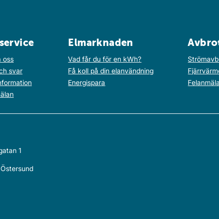
service
Elmarknaden
Avbro
 oss
Vad får du för en kWh?
Strömavb
ch svar
Få koll på din elanvändning
Fjärrvärm
nformation
Energispara
Felanmäl
älan
gatan 1
Östersund