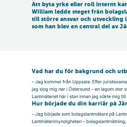
Att byta yrke eller roll internt k
William ledde steget från bolagsla
till större ansvar och utveckling 
som han blev en central del av Jä
Vad har du för bakgrund och utb
– Jag kommer från Uppsala. Efter juristexam
jag slog mig ner i Östersund – en lagom stor s
Lantmäteriet här i stan innan jag sökte mig ti
Hur började du din karriär på Jä
– Jag började som bolagslantmätare på Lantm
Lantmäterimyndigheten – bolagslantmätning, fö