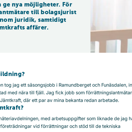
an ge nya möjligheter. För 
ntmätare till bolagsjurist 
inom juridik, samtidigt 
mtkrafts affärer.
ildning?
en tog jag ett säsongsjobb i Ramundberget och Funäsdalen, i
tad med nära till fjäll. Jag fick jobb som förrättningslantmäta
ll Jämtkraft, där ett par av mina bekanta redan arbetade.
mtkraft?
äteriavdelningen, med arbetsuppgifter som liknade de jag 
reträdningar vid förrättningar och stöd till de tekniska