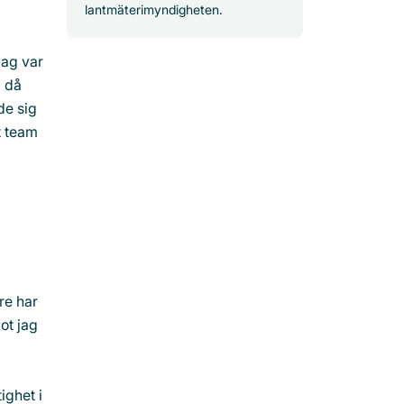
lantmäterimyndigheten.
jag var
, då
de sig
t team
re har
ot jag
ighet i