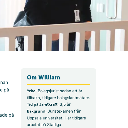
Om William
nnan
re på
Bolagsjurist sedan ett år
Yrke:
tillbaka, tidigare bolagslantmätare.
3,5 år
Tid på Jämtkraft:
Juristexamen från
Bakgrund:
hade på
Uppsala universitet. Har tidigare
arbetat på Statliga