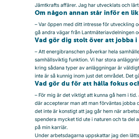
Jämtkrafts affärer. Jag har utvecklats och lärt
Om någon annan står inför en lik
– Var öppen med ditt intresse för utveckling 
gå andra vägar från Lantmäteriavdelningen oc
Vad gör dig stolt över att jobba 
– Att energibranschen påverkar hela samhället 
samhällsviktig funktion. Vi har stora anläggni
kring sådana typer av anläggningar är väldig
inte är så kunnig inom just det området. Det gå
Vad gör du för att hålla fokus o
– För mig är det viktigt att kunna gå hem i tid
där accepterar man att man förväntas jobba dy
det inte är konstigt att jag går hem när arbet
spendera mycket tid ute i naturen och ta del av
på min karriär.
Under arbetsdagarna uppskattar jag den lätts