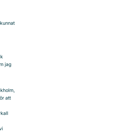
 kunnat
ik
om jag
ockholm,
ör att
kall
vi