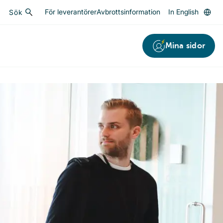
För leverantörer
Avbrottsinformation
In English
Sök
Sök
Mina sidor