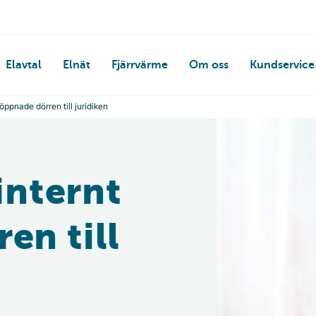
Elavtal
Elnät
Fjärrvärme
Om oss
Kundservice
t öppnade dörren till juridiken
 internt
en till