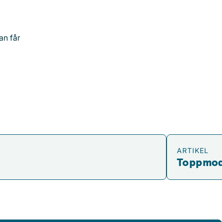
an får
Toppmoderna sy
ARTIKEL
Toppmode