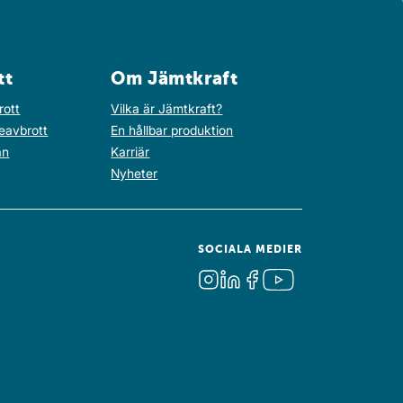
tt
Om Jämtkraft
rott
Vilka är Jämtkraft?
eavbrott
En hållbar produktion
an
Karriär
Nyheter
SOCIALA MEDIER
Instagram
LinkedIn
Facebook
Youtube