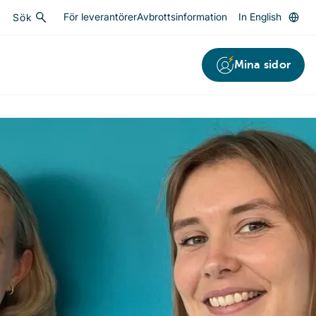
För leverantörer
Avbrottsinformation
In English
Sök
Sök
Mina sidor