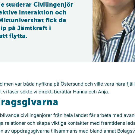
e studerar Civilingenjör 
ktive interaktion och 
ittuniversitet fick de 
ip på Jämtkraft i 
tt flytta.
nd men var båda nyfikna på Östersund och ville vara nära fjäll
vi läser sökte vi direkt, berättar Hanna och Anja.
dragsgivarna
8 blivande civilingenjörer från hela landet får arbeta med ava
a relationer och skapa viktiga kontakter med framtidens leda
r en av uppdragsgivarna tillsammans med bland annat Bolagsv