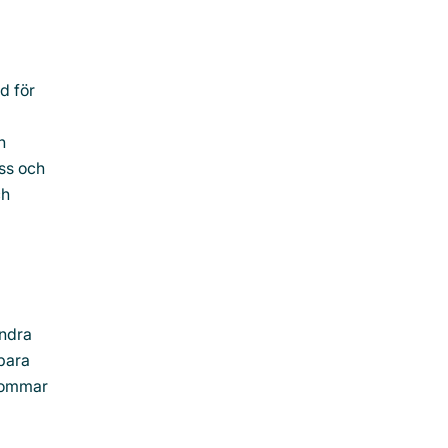
d för
n
oss och
ch
andra
 bara
 sommar