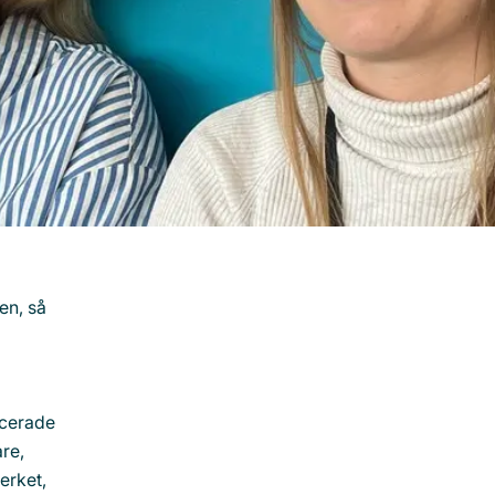
en, så
ncerade
re,
erket,