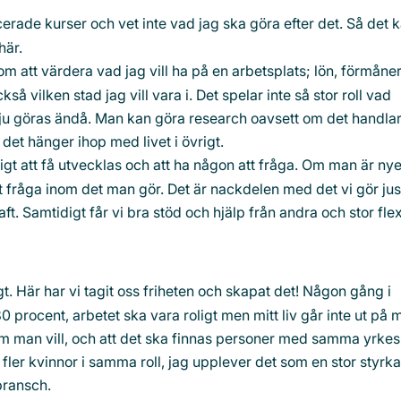
cerade kurser och vet inte vad jag ska göra efter det. Så det 
här.
m att värdera vad jag vill ha på en arbetsplats; lön, förmåner
å vilken stad jag vill vara i. Det spelar inte så stor roll vad
a ju göras ändå. Man kan göra research oavsett om det handla
 det hänger ihop med livet i övrigt.
igt att få utvecklas och att ha någon att fråga. Om man är ny
t fråga inom det man gör. Det är nackdelen med det vi gör jus
t. Samtidigt får vi bra stöd och hjälp från andra och stor flexi
tigt. Här har vi tagit oss friheten och skapat det! Någon gång i
0 procent, arbetet ska vara roligt men mitt liv går inte ut på m
om man vill, och att det ska finnas personer med samma yrkesr
r fler kvinnor i samma roll, jag upplever det som en stor styr
bransch.