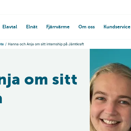
Elavtal
Elnät
Fjärrvärme
Om oss
Kundservice
ete
Hanna och Anja om sitt internship på Jämtkraft
ja om sitt
å