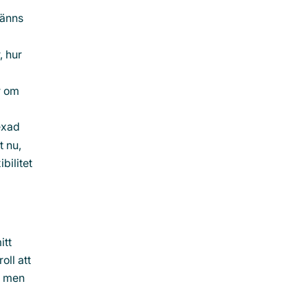
känns
, hur
r om
exad
t nu,
bilitet
itt
oll att
ka men