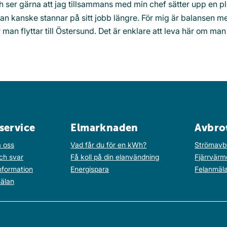
ch ser gärna att jag tillsammans med min chef sätter upp en p
t man kanske stannar på sitt jobb längre. För mig är balansen m
ör man flyttar till Östersund. Det är enklare att leva här om man 
service
Elmarknaden
Avbro
 oss
Vad får du för en kWh?
Strömavb
ch svar
Få koll på din elanvändning
Fjärrvärm
nformation
Energispara
Felanmäl
älan