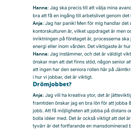
Jag ska precis till att välja mina avan
Hanna:
bra att få en ingång till arbetslivet genom det 
Jag har panik! Men för mig handlar det o
Anja:
kontorskulturen är, vilket uppdraget är men ocks
inriktningen på företaget är, processerna sk
energi eller inom vården. Det viktigaste är hur
Jag instämmer, och det är väldigt vikt
Hanna:
önskar man att det finns stöd, någon senior at
att ingen har den seniora rollen här på Jämtkraf
i hur vi jobbar, det är viktigt.
Drömjobbet?
Jag vill ha kreativa ytor, det är jättevik
Anja:
framtiden önskar jag en bra lön för att jobba 8
jobb. Att få möjligheten att jobba på distans 
bolla idéer med. Det är också viktigt att det ä
tyvärr är det fortfarande en mansdominerad 