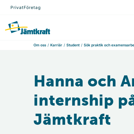
Hoppa till innehåll
Privat
Företag
Till startsidan
Om oss
Karriär
Student
Sök praktik och examensarb
Hanna och An
internship p
Jämtkraft