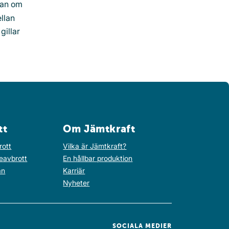
lan om
ellan
gillar
tt
Om Jämtkraft
rott
Vilka är Jämtkraft?
eavbrott
En hållbar produktion
an
Karriär
Nyheter
SOCIALA MEDIER