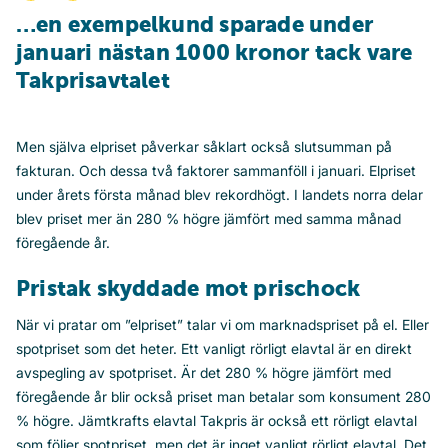
…en exempelkund sparade under
januari nästan 1000 kronor tack vare
Takprisavtalet
Men själva elpriset påverkar såklart också slutsumman på
fakturan. Och dessa två faktorer sammanföll i januari. Elpriset
under årets första månad blev rekordhögt. I landets norra delar
blev priset mer än 280 % högre jämfört med samma månad
föregående år.
Pristak skyddade mot prischock
När vi pratar om ”elpriset” talar vi om marknadspriset på el. Eller
spotpriset som det heter. Ett vanligt rörligt elavtal är en direkt
avspegling av spotpriset. Är det 280 % högre jämfört med
föregående år blir också priset man betalar som konsument 280
% högre. Jämtkrafts elavtal Takpris är också ett rörligt elavtal
som följer spotpriset, men det är inget vanligt rörligt elavtal. Det