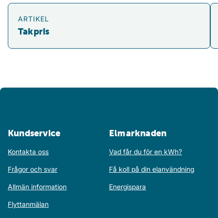
Takpris
Sm
ARTIKEL
Takpris
Kundservice
Elmarknaden
Kontakta oss
Vad får du för en kWh?
Frågor och svar
Få koll på din elanvändning
Allmän information
Energispara
Flyttanmälan