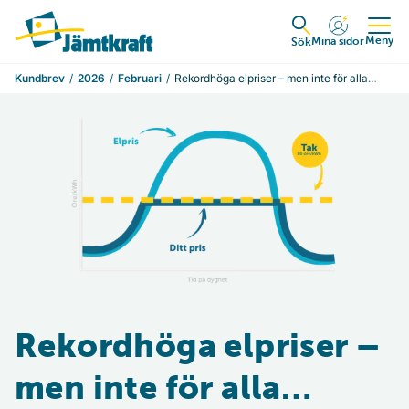
Hoppa till innehåll
Till startsidan
Meny
Mina sidor
Expandera
Sök
Kundbrev
2026
Februari
Rekordhöga elpriser – men inte för alla…
Rekordhöga elpriser –
men inte för alla…