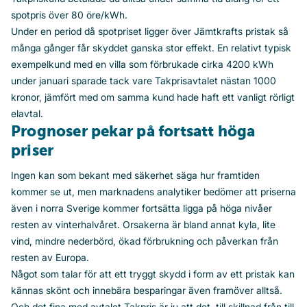
spotpris över 80 öre/kWh.
Under en period då spotpriset ligger över Jämtkrafts pristak så
många gånger får skyddet ganska stor effekt. En relativt typisk
exempelkund med en villa som förbrukade cirka 4200 kWh
under januari sparade tack vare Takprisavtalet nästan 1000
kronor, jämfört med om samma kund hade haft ett vanligt rörligt
elavtal.
Prognoser pekar på fortsatt höga
priser
Ingen kan som bekant med säkerhet säga hur framtiden
kommer se ut, men marknadens analytiker bedömer att priserna
även i norra Sverige kommer fortsätta ligga på höga nivåer
resten av vinterhalvåret. Orsakerna är bland annat kyla, lite
vind, mindre nederbörd, ökad förbrukning och påverkan från
resten av Europa.
Något som talar för att ett tryggt skydd i form av ett pristak kan
kännas skönt och innebära besparingar även framöver alltså.
Och det fina med avtalet Takpris är ju att det, till skillnad från till