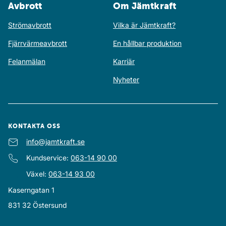
Avbrott
Om Jämtkraft
Strömavbrott
Vilka är Jämtkraft?
Fjärrvärmeavbrott
En hållbar produktion
Felanmälan
Karriär
Nyheter
KONTAKTA OSS
E-post
info@jamtkraft.se
:
Kundservice
:
063-14 90 00
Växel
:
063-14 93 00
Kaserngatan 1
831 32
Östersund