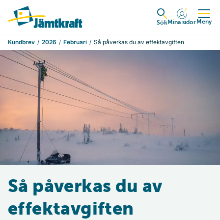
Hoppa till innehåll
Till startsidan
Meny
Mina sidor
Expandera
Sök
Kundbrev
2026
Februari
Så påverkas du av effektavgiften
Så påverkas du av
effektavgiften