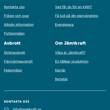
Kontakta oss
Vad får du för en kWh?
Frågor och svar
Få koll på din elanvändning
Allmän information
Energispara
Flyttanmälan
Avbrott
Om Jämtkraft
Strömavbrott
Vilka är Jämtkraft?
Fjärrvärmeavbrott
En hållbar produktion
Felanmälan
Karriär
Nyheter
KONTAKTA OSS
E-post
info@jamtkraft.se
: