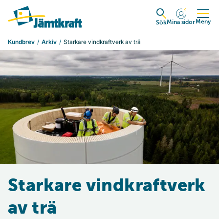
Hoppa till innehåll
Till startsidan
Meny
Mina sidor
Expandera
Sök
Kundbrev
Arkiv
Starkare vindkraftverk av trä
Starkare vindkraftverk
av trä