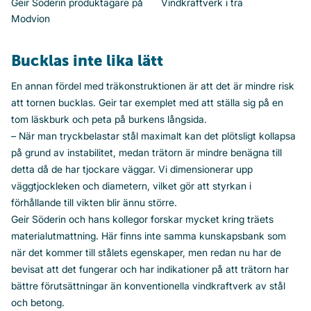
Geir Söderin produktägare på
Vindkraftverk i trä
Modvion
Bucklas inte lika lätt
En annan fördel med träkonstruktionen är att det är mindre risk
att tornen bucklas. Geir tar exemplet med att ställa sig på en
tom läskburk och peta på burkens långsida.
– När man tryckbelastar stål maximalt kan det plötsligt kollapsa
på grund av instabilitet, medan trätorn är mindre benägna till
detta då de har tjockare väggar. Vi dimensionerar upp
väggtjockleken och diametern, vilket gör att styrkan i
förhållande till vikten blir ännu större.
Geir Söderin och hans kollegor forskar mycket kring träets
materialutmattning. Här finns inte samma kunskapsbank som
när det kommer till stålets egenskaper, men redan nu har de
bevisat att det fungerar och har indikationer på att trätorn har
bättre förutsättningar än konventionella vindkraftverk av stål
och betong.