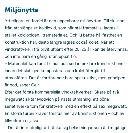
Miljönytta
Ytterligare en fördel är den uppenbara: miljönyttan. Till skillnad
från att släppa ut koldioxid, som när stål framställs, lagras i
stället koldioxiden i trämaterialet. Och ju bättre hållfasthet en
konstruktion har, desto längre lagras också kolet. När ett
vindkraftverk i trä blivit uttjänt efter 20-25 år kan de återvinnas,
och inte bara en gång, utan uppåt tio.
– Materialet kan först bli hus och sedan enklare konstruktioner,
innan det slutligen komposteras och kolet återgår till
atmosfären. Det är fortfarande bara spekulativt, men principen
är god, säger Geir.
Efter det första kommersiella vindkraftverket i Skara på två
megawatt siktar Modvion på nästa utmaning: att börja
serietillverka torn för kraftverk med en effekt på sex megawatt.
En större turbin kräver förstås mer av konstruktionen – och av
tillverkarna själva.
– Det är inte otroligt att tänka sig belastningar som är tre gånger