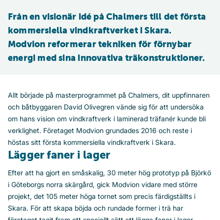
Från en visionär idé på Chalmers till det första 
kommersiella vindkraftverket i Skara. 
Modvion reformerar tekniken för förnybar 
energi med sina innovativa träkonstruktioner.
Allt började på masterprogrammet på Chalmers, dit uppfinnaren
och båtbyggaren David Olivegren vände sig för att undersöka
om hans vision om vindkraftverk i laminerad träfanér kunde bli
verklighet. Företaget Modvion grundades 2016 och reste i
höstas sitt första kommersiella vindkraftverk i Skara.
Lägger faner i lager
Efter att ha gjort en småskalig, 30 meter hög prototyp på Björkö
i Göteborgs norra skärgård, gick Modvion vidare med större
projekt, det 105 meter höga tornet som precis färdigställts i
Skara. För att skapa böjda och rundade former i trä har
företaget tagit fram ett speciellt sätt att lägga faner i lager.