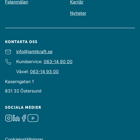
Felanmälan
Karriär
Nyheter
KONTAKTA OSS
E-post
info@jamtkraft.se
:
Kundservice
:
063-14 90 00
Växel
:
063-14 93 00
Kaserngatan 1
831 32
Östersund
SOCIALA MEDIER
Instagram
LinkedIn
Facebook
Youtube
Cookieinställningar