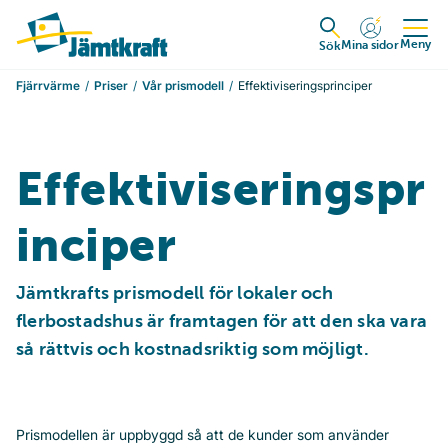
Hoppa till innehåll
Till startsidan
Meny
Mina sidor
Expandera
Sök
Fjärrvärme
Priser
Vår prismodell
Effektiviseringsprinciper
Effektiviseringspr
inciper
Jämtkrafts prismodell för lokaler och 
flerbostadshus är framtagen för att den ska vara 
så rättvis och kostnadsriktig som möjligt.
Prismodellen är uppbyggd så att de kunder som använder