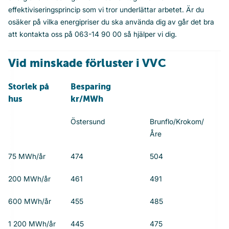
effektiviseringsprincip som vi tror underlättar arbetet. Är du
osäker på vilka energipriser du ska använda dig av går det bra
att kontakta oss på 063-14 90 00 så hjälper vi dig.
Vid minskade förluster i VVC
Storlek på
Besparing
hus
kr/MWh
Östersund
Brunflo/Krokom/
Åre
75 MWh/år
474
504
200 MWh/år
461
491
600 MWh/år
455
485
1 200 MWh/år
445
475