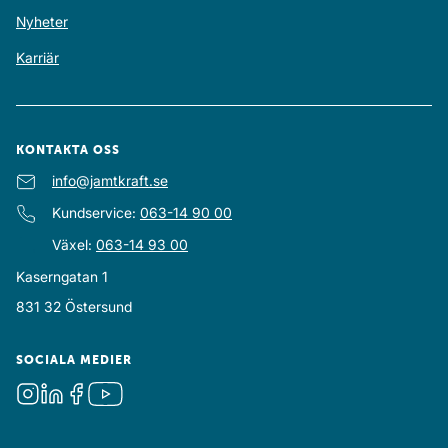
Nyheter
Karriär
KONTAKTA OSS
E-post
info@jamtkraft.se
:
Kundservice
:
063-14 90 00
Växel
:
063-14 93 00
Kaserngatan 1
831 32
Östersund
SOCIALA MEDIER
Instagram
LinkedIn
Facebook
Youtube