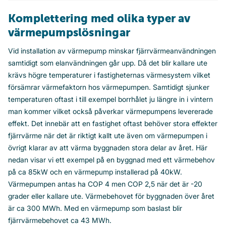
Komplettering med olika typer av
värmepumpslösningar
Vid installation av värmepump minskar fjärrvärmeanvändningen
samtidigt som elanvändningen går upp. Då det blir kallare ute
krävs högre temperaturer i fastigheternas värmesystem vilket
försämrar värmefaktorn hos värmepumpen. Samtidigt sjunker
temperaturen oftast i till exempel borrhålet ju längre in i vintern
man kommer vilket också påverkar värmepumpens levererade
effekt. Det innebär att en fastighet oftast behöver stora effekter
fjärrvärme när det är riktigt kallt ute även om värmepumpen i
övrigt klarar av att värma byggnaden stora delar av året. Här
nedan visar vi ett exempel på en byggnad med ett värmebehov
på ca 85kW och en värmepump installerad på 40kW.
Värmepumpen antas ha COP 4 men COP 2,5 när det är -20
grader eller kallare ute. Värmebehovet för byggnaden över året
är ca 300 MWh. Med en värmepump som baslast blir
fjärrvärmebehovet ca 43 MWh.