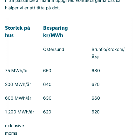
hitta passande allmänna uppgifter. Kontakta gärna oss så
hjälper vi er att titta på det.
Storlek på
Besparing
hus
kr/MWh
Östersund
Brunflo/Krokom/
Åre
75 MWh/år
650
680
200 MWh/år
640
670
600 MWh/år
630
660
1 200 MWh/år
620
620
exklusive
moms