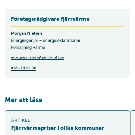
Företagsrådgivare fjärrvärme
Morgan Nielsen
Energiingenjör – energideklarationer
Försäljning värme
morgan.nielsen@jamtkraft.se
063–14 92 98
Mer att läsa
Fjärrvärmepriser i olika kommuner
Vå
ARTIKEL
Fjärrvärmepriser i olika kommuner