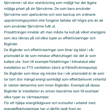
fjärrvärme i så stor utsträckning som möjligt har det lägsta
möjliga priset på sin fjärrvärme. De som bara använder
fjärrvärme som spetsvärme och som backup om ordinarie
uppvärmningssystem inte fungerar betalar ett högre pris än de
som använder fjärrvärme fullt ut.
Prissättningen innebär att man måste ha koll på vilket energipris
som ska räknas på vid olika typer av effektiviseringar och
åtgärder.
De åtgärder och effektiviseringar som lönar sig bäst i vår
prismodell är de som minskar effektuttaget när det är som
kallast ute. Som till exempel förbättringar i klimatskal eller
installation av FTX ventilation (dock ej frånluftvärmepump).
De åtgärder som lönar sig mindre bra i vår prismodell är de som
tar bort stor mängd energi samtidigt som effektbehovet vintertid
är nästan detsamma som innan åtgärden. Exempel på dessa
åtgärder är installation av annan basvärme som till exempel
olika typer av värmepumpar.
För att hjälpa energirådgivare och konsulter i arbetet med
energieffektiviseringar har vi därför tagit fram en