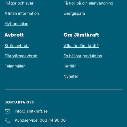
Frågor och svar
Få koll på din elanvändning
Allmän information
Energispara
Flyttanmälan
Avbrott
Om Jämtkraft
Strömavbrott
Vilka är Jämtkraft?
Fjärrvärmeavbrott
En hållbar produktion
Felanmälan
Karriär
Nyheter
KONTAKTA OSS
E-post
info@jamtkraft.se
:
Kundservice
:
063-14 90 00