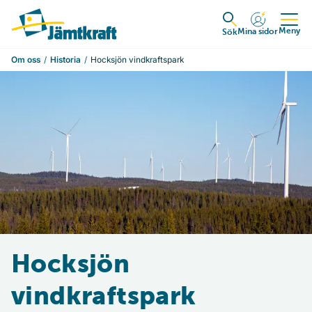
Hoppa till innehåll
Till startsidan
Meny
Mina sidor
Expandera
Sök
Om oss
Historia
Hocksjön vindkraftspark
Hocksjön
vindkraftspark