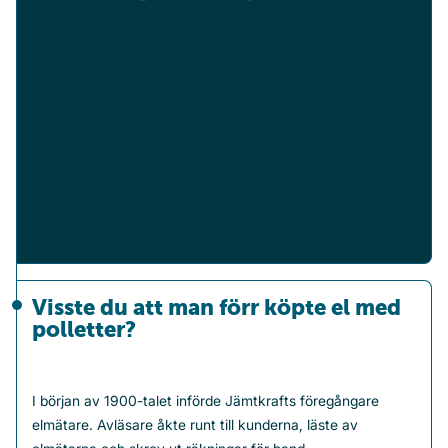
Jämtlandskraft, bolaget byter namn till Jämtkraft AB.
Elavbrott var betydligt vanligare förr, oftast på grund av
Jämtkraft köper Vattenfalls del i kraftverken i
1993
trädpåfall. Dåligt röjda ledningsgator gjorde att gammal och
Kattstrupeforsen och Granbo, samt regionnätet. Vattenfall
svag skog praktiskt taget stod och väntade på att falla ned
får aktier som dellikvid och blir därmed delägare i
över elledningarna.
Jämtkraft.
I centrala Östersund drogs elledningarna till en början på
Den svenska elmarknaden avregleras, elnätet och
1996
hustaken men redan i början av 1900-talet började man
elhandeln separeras i skilda bolag. Jämtkraft etablerar sig
gräva ner elledningar. Tegelstenar lades som skydd runt
som en egen aktör på den nordiska elbörsen, Nord Pool. I
ledningarna, och ovanpå placerades bräder och
mars presenteras Jämtkrafts första miljöpolicy, som också
varningsband.
betonar en helhetssyn för att främja hållbar utveckling.
Jämtkraft Telecom AB bildas, bolaget som senare
1998
kommer att erbjuda bredband via optisk fiber, Stadsnät.
Visste du att man förr köpte el med
polletter?
I början av 1900-talet införde Jämtkrafts föregångare
elmätare. Avläsare åkte runt till kunderna, läste av