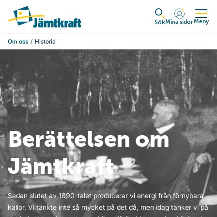
Hoppa till innehåll
Till startsidan
Meny
Mina sidor
Expandera
Sök
Om oss
Historia
Berättelsen om
Jämtkraft
Sedan slutet av 1890-talet producerar vi energi från förnybara
källor. Vi tänkte inte så mycket på det då, men idag tänker vi på