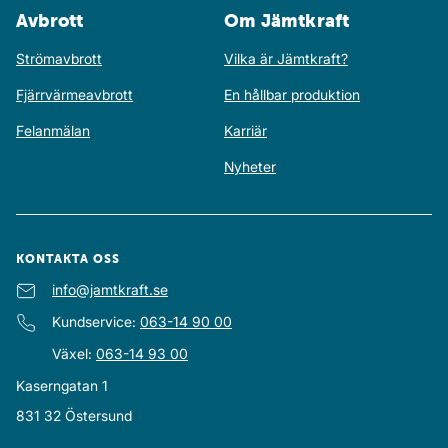
Ett samarbete med Wallenstam AB inleds och samtidigt
Avbrott
Om Jämtkraft
förvärvas 100 procent av aktierna i elhandelsbolaget
Svensk Naturenergi AB. Volkswagen Sverige och
Strömavbrott
Vilka är Jämtkraft?
Jämtkraft inleder ett samarbete. Syftet är att tillsammans
Fjärrvärmeavbrott
En hållbar produktion
driva på utveckling mot ett fossilfritt samhälle och
elektrifieringen av transporter.
Felanmälan
Karriär
Nyheter
Omlöpet vid Billsta.
KONTAKTA OSS
E-post
info@jamtkraft.se
:
Kundservice
:
063-14 90 00
Växel
:
063-14 93 00
Kaserngatan 1
831 32
Östersund