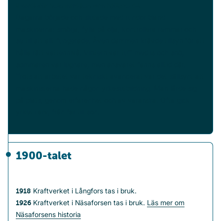
livsstil där hela familjen ofta hjälpte till.
Dagarna började och slutade med rundor bland
maskinerna: smörja, fylla på olja, kontrollera remmar och
se till att allt fungerade. Även dammen krävde tillsyn för att
hålla rätt vattennivå. Vintern var tuff med is och snö,
sommaren var lugnare, men ansvaret fanns alltid där.
Trots att arbetet var tekniskt avancerat var det sällsynt att
maskinisterna hade någon yrkesutbildning. Man lärde sig
på plats, genom erfarenhet och av varandra. Ofta gick
yrket i arv, från far till son.
1900-talet
Kraftverket i Långfors tas i bruk.
1918
Kraftverket i Näsaforsen tas i bruk.
Läs mer om
1926
Näsaforsens historia