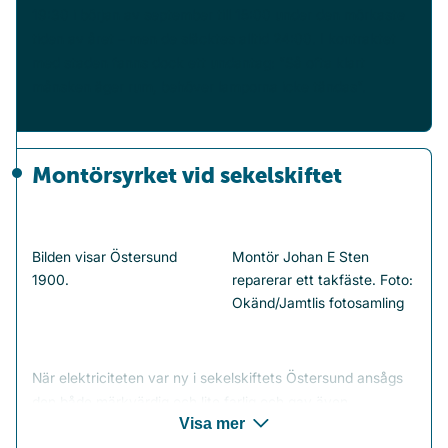
19:30 i början av september till 15:00 under den mörkaste
tiden av året – men de släcktes alltid 24:00. I kontraktet
med staden fanns dock ett undantag: ”Så ofta klart
månsken äger rum, behöver lamporna icke tändas”.
Montörsyrket vid sekelskiftet
Bilden visar Östersund
Montör Johan E Sten
1900.
reparerar ett takfäste. Foto:
Okänd/Jamtlis fotosamling
När elektriciteten var ny i sekelskiftets Östersund ansågs
den både märkvärdig och lite farlig och gav även
Visa mer
montörsyrket en särskild glans.