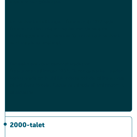
apparater och glödlampor.
Vid hantverksutställningen i Östersund år 1927 hade
Östersunds Elektriska en monter med de senaste
hushållsapparaterna, maskiner för industri och hantverk
samt installationsmaterial.
Det elektriska köket demonstrerades vid
Östersundsutställningen 1936. El- och gasverket i staden
konkurrerade om hushållskunderna och det gällde att visa
på eldriftens fördelar. Elspisarna trängde så småningom ut
gasspisarna.
2000-talet