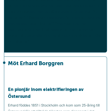
var djupt imponerad över den elektriska belysning som nu
lyste upp staden, men också lite orolig inför det nya: ”Är
det farligt,” frågade han ingenjören, ”att komma i beröring
med de elektriska trådarna?” ”Nej, visst inte. Den
elektriska strömmen är så reglerad att den varken kan
skada människor eller djur. Det är dock inte rådligt att röra
vid trådarna.”
Möt Erhard Borggren
En pionjär inom elektrifieringen av
Östersund
Erhard föddes 1851 i Stockholm och kom som 25-åring till