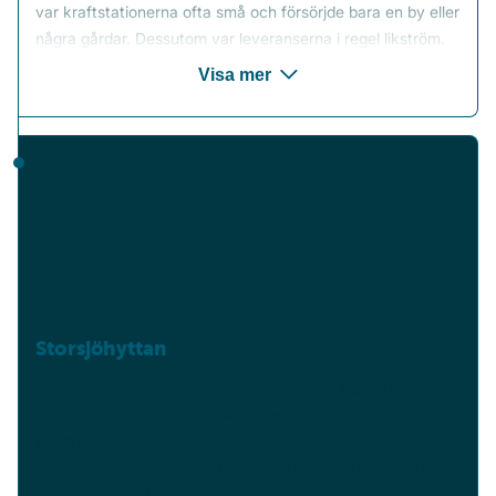
var kraftstationerna ofta små och försörjde bara en by eller
några gårdar. Dessutom var leveranserna i regel likström.
Hissmofors AB grundas, som blir vårt första
1894
Visa mer
vattenkraftverk.
ÖEBAB byter namn till Östersunds Elektriska
1895
Aktiebolag, ÖEAB.
Östersunds Elektriska Belysningsaktiebolag tände de
första elektriska gatlyktorna i Östersund.
Hissmofors vattenkraftverk i början av 1900-talet.
Storsjöhyttan
Jämtkrafts första kraftstation i Östersund låg vid hamnen, i
den byggnad som i dag kallas Storsjöhyttan. Den var
ångdriven och eldades med ved i pannorna.
Den 10 oktober 1889 stod en journalist från Östersunds-
Posten utanför kraftstationen som just tagits i bruk. Han