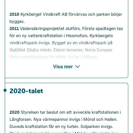
Kyrkberget Vindkraft AB förvärvas och parken börjar
2010
byggas.
Vädersäkringsprojektet slutförs. Första spadtagen tas
2011
för en ny vattenkraftstation i Hissmofors. Kyrkbergets
vindkraftspark invigs. Bygget av en vindkraftspark på
lågfjället Sjisjka inleds. Elaton lanseras. Norra Europas
första snabbladdare för elbilar invigs i Lillänge.
Vindkraftsparken på lågfjället Sjisjka i Gällivare
2012
Visa mer
kommun tas i drift och bygget av Mullbergs vindpark i
Rätan påbörjas. 51 procent av aktierna i Dalakraft AB samt
en tredjedel av aktierna i Troms Kraftforsyning og Energi
2020-talet
AS förvärvas. Nya Lokalpriset lanseras. Jämtkrafts första
hållbarhetsredovisning presenteras.
Styrelsen tar beslut om att avveckla kraftstationen i
2020
Kyrkbergets vindkraftspark.
Långforsen. Nya värmepannor invigs i Mörsil och Hallen.
Sjisjka vindkraftspark.
Duveds kraftstation får en ny turbin. Solparken invigs.