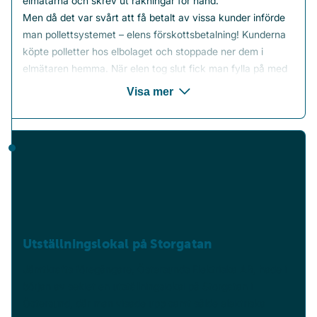
elmätarna och skrev ut räkningar för hand.
Men då det var svårt att få betalt av vissa kunder införde
man pollettsystemet – elens förskottsbetalning! Kunderna
köpte polletter hos elbolaget och stoppade ner dem i
elmätaren hemma. När elen tog slut fick man fylla på med
fler.
Visa mer
Självklart fanns det några kreativa själar som försökte
tänja på reglerna. En del trädde en sytråd runt polletten för
att kunna använda den igen, andra tillverkade egna kopior.
Till slut blev fusket för omfattande och pollettmätarna
byttes ut mot de elmätare med räkneverk som fortfarande
finns idag.
Utställningslokal på Storgatan
Jämtkrafts föregångare, Östersunds Elektriska AB, hade i
början av seklet en utställningslokal på Storgatan i
Östersund, där man visade upp samt sålde elektriska