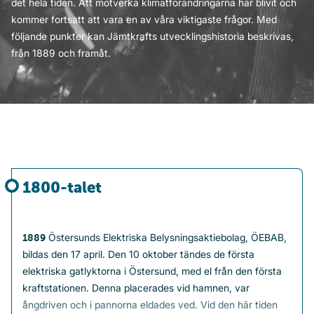
det hela tiden. Att motverka klimatförändringarna har blivit och
kommer fortsatt att vara en av våra viktigaste frågor. Med
följande punkter kan Jämtkrafts utvecklingshistoria beskrivas,
från 1889 och framåt.
1800-talet
Östersunds Elektriska Belysningsaktiebolag, ÖEBAB,
1889
bildas den 17 april. Den 10 oktober tändes de första
elektriska gatlyktorna i Östersund, med el från den första
kraftstationen. Denna placerades vid hamnen, var
ångdriven och i pannorna eldades ved. Vid den här tiden