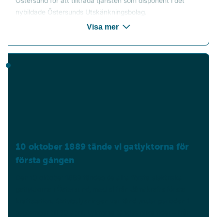
Östersund för att tillträda tjänsten som disponent i det
nybildade Östersunds Utskänkningsbolag.
Erhard var initiativtagaren till Östersunds Elektriska
Visa mer
Belysningsaktiebolag. 1888 hade han kontakt med chefen
för Elektriska Aktiebolaget i Stockholm och fick en
kostnadsberäkning för en belysningsanläggning i
Östersund.
Bolaget bildades den 17 april 1889 och blev ett
familjeföretag som drevs av Erhard och hans söner i hela
75 år, fram till 1963. När familjen inte längre kunde driva
verksamheten vidare gick bolaget samman med flera
andra och bildade ett större energibolag – det som i dag är
Jämtkraft AB.
10 oktober 1889 tände vi gatlyktorna för
första gången
Den 10 oktober 1889 tändes de allra första elektriska
gatlyktorna i Östersund, med el från Jämtkrafts första
kraftstation. Gatubelysningen var tänd under perioden 1
september till 30 april. Lyktorna tändes olika tider – från