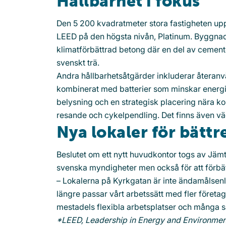
Hållbarhet i fokus
Den 5 200 kvadratmeter stora fastigheten uppf
LEED på den högsta nivån, Platinum. Byggnad
klimatförbättrad betong där en del av cemen
svenskt trä.
Andra hållbarhetsåtgärder inkluderar återanvä
kombinerat med batterier som minskar energi
belysning och en strategisk placering nära kol
resande och cykelpendling. Det finns även v
Nya lokaler för bättr
Beslutet om ett nytt huvudkontor togs av Jäm
svenska myndigheter men också för att förbät
– Lokalerna på Kyrkgatan är inte ändamålsenl
längre passar vårt arbetssätt med fler företag
mestadels flexibla arbetsplatser och många s
*LEED, Leadership in Energy and Environmen