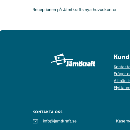
Receptionen på Jämtkrafts nya huvudkontor.
Kund
Kontakta
Frågor o
Allmän i
Flyttanm
KONTAKTA OSS
E-post
info@jamtkraft.se
:
Kasern