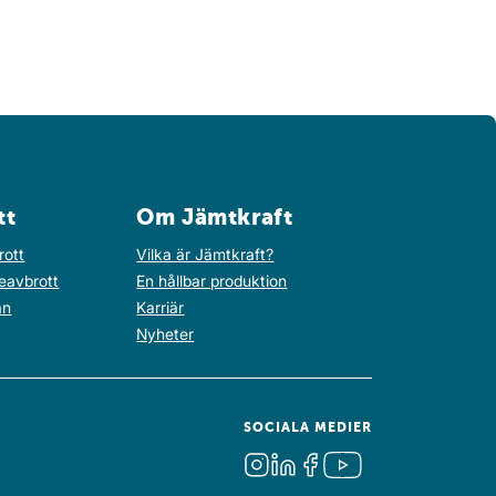
tt
Om Jämtkraft
rott
Vilka är Jämtkraft?
eavbrott
En hållbar produktion
an
Karriär
Nyheter
SOCIALA MEDIER
Instagram
LinkedIn
Facebook
Youtube