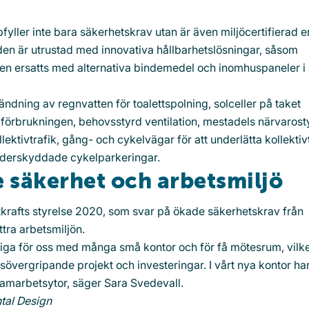
yller inte bara säkerhetskrav utan är även miljöcertifierad en
en är utrustad med innovativa hållbarhetslösningar, såsom
ten ersatts med alternativa bindemedel och inomhuspaneler i
ndning av regnvatten för toalettspolning, solceller på taket
förbrukningen, behovsstyrd ventilation, mestadels närvarost
lektivtrafik, gång- och cykelvägar för att underlätta kollektiv
äderskyddade cykelparkeringar.
e säkerhet och arbetsmiljö
tkrafts styrelse 2020, som svar på ökade säkerhetskrav från
tra arbetsmiljön.
iga för oss med många små kontor och för få mötesrum, vilke
sövergripande projekt och investeringar. I vårt nya kontor har
amarbetsytor, säger Sara Svedevall.
tal Design