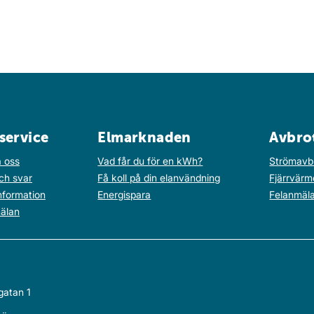
service
Elmarknaden
Avbro
 oss
Vad får du för en kWh?
Strömavb
ch svar
Få koll på din elanvändning
Fjärrvärm
nformation
Energispara
Felanmäl
älan
gatan 1