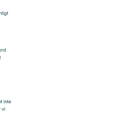
ligt
yrd
t
t inte
 vi