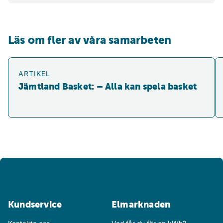
Läs om fler av våra samarbeten
Jämtland Basket: – Alla kan spela basket
Sp
ARTIKEL
Jämtland Basket: – Alla kan spela basket
Kundservice
Elmarknaden