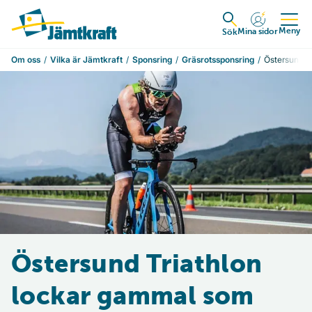
Hoppa till innehåll
Till startsidan
Meny
Mina sidor
Expandera
Sök
Om oss
Vilka är Jämtkraft
Sponsring
Gräsrotssponsring
Östersund Tr
Östersund Triathlon
lockar gammal som