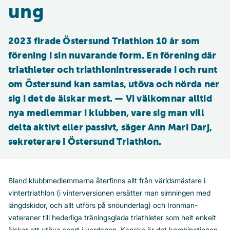
ung
2023 firade Östersund Triathlon 10 år som 
förening i sin nuvarande form. En förening där 
triathleter och triathlonintresserade i och runt 
om Östersund kan samlas, utöva och nörda ner 
sig i det de älskar mest. — Vi välkomnar alltid 
nya medlemmar i klubben, vare sig man vill 
delta aktivt eller passivt, säger Ann Mari Darj, 
sekreterare i Östersund Triathlon.
Bland klubbmedlemmarna återfinns allt från världsmästare i
vintertriathlon (i vinterversionen ersätter man simningen med
längdskidor, och allt utförs på snöunderlag) och Ironman-
veteraner till hederliga träningsglada triathleter som helt enkelt
älskar att utöva sport i vardagen. Kanske är det kombinationen