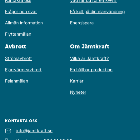
Kontakta oss
Vad får du för en kWh?
Frågor och svar
Få koll på din elanvändning
Allmän information
Energispara
Flyttanmälan
Avbrott
Om Jämtkraft
Strömavbrott
Vilka är Jämtkraft?
Fjärrvärmeavbrott
En hållbar produktion
Felanmälan
Karriär
Nyheter
KONTAKTA OSS
E-post
info@jamtkraft.se
: