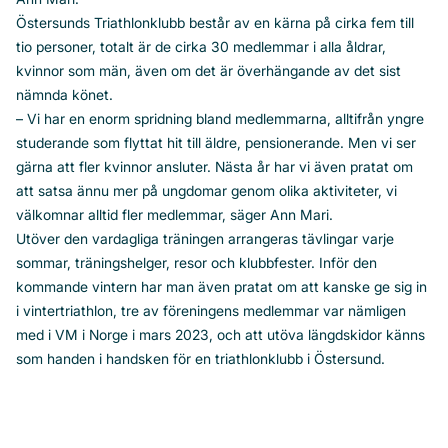
Östersunds Triathlonklubb består av en kärna på cirka fem till
tio personer, totalt är de cirka 30 medlemmar i alla åldrar,
kvinnor som män, även om det är överhängande av det sist
nämnda könet.
– Vi har en enorm spridning bland medlemmarna, alltifrån yngre
studerande som flyttat hit till äldre, pensionerande. Men vi ser
gärna att fler kvinnor ansluter. Nästa år har vi även pratat om
att satsa ännu mer på ungdomar genom olika aktiviteter, vi
välkomnar alltid fler medlemmar, säger Ann Mari.
Utöver den vardagliga träningen arrangeras tävlingar varje
sommar, träningshelger, resor och klubbfester. Inför den
kommande vintern har man även pratat om att kanske ge sig in
i vintertriathlon, tre av föreningens medlemmar var nämligen
med i VM i Norge i mars 2023, och att utöva längdskidor känns
som handen i handsken för en triathlonklubb i Östersund.