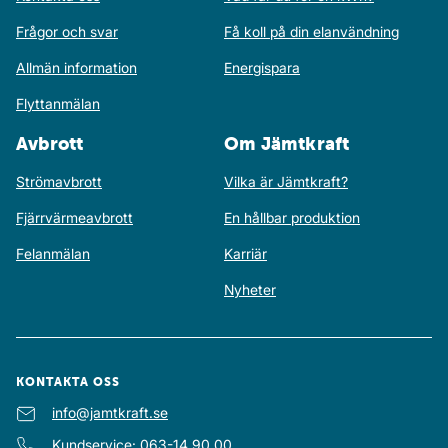
Frågor och svar
Få koll på din elanvändning
Allmän information
Energispara
Flyttanmälan
Avbrott
Om Jämtkraft
Strömavbrott
Vilka är Jämtkraft?
Fjärrvärmeavbrott
En hållbar produktion
Felanmälan
Karriär
Nyheter
KONTAKTA OSS
E-post
info@jamtkraft.se
:
Kundservice
:
063-14 90 00