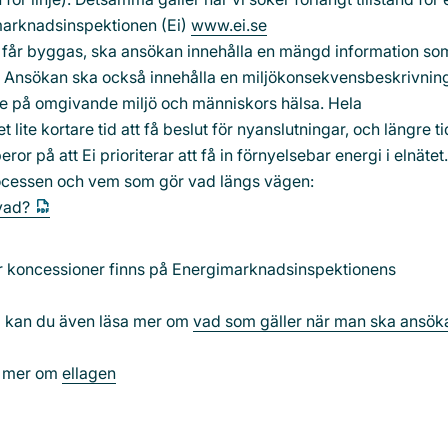
imarknadsinspektionen (Ei)
www.ei.se
en får byggas, ska ansökan innehålla en mängd information so
en. Ansökan ska också innehålla en miljökonsekvensbeskrivni
n ge på omgivande miljö och människors hälsa. Hela
t lite kortare tid att få beslut för nyanslutningar, och längre ti
or på att Ei prioriterar att få in förnyelsebar energi i elnätet.
sprocessen och vem som gör vad längs vägen:
 vad?
ör koncessioner finns på Energimarknadsinspektionens
 kan du även läsa mer om
vad som gäller när man ska ansö
a mer om
ellagen