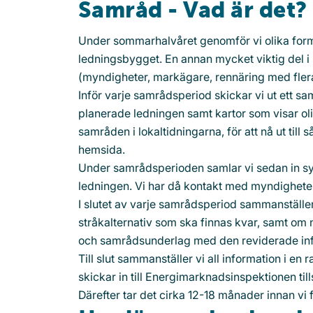
Samråd - Vad är det?
Under sommarhalvåret genomför vi olika former
ledningsbygget. En annan mycket viktig del i 
(myndigheter, markägare, rennäring med flera)
Inför varje samrådsperiod skickar vi ut ett s
planerade ledningen samt kartor som visar oli
samråden i lokaltidningarna, för att nå ut till
hemsida.
Under samrådsperioden samlar vi sedan in syn
ledningen. Vi har då kontakt med myndighete
I slutet av varje samrådsperiod sammanställe
stråkalternativ som ska finnas kvar, samt om nå
och samrådsunderlag med den reviderade inf
Till slut sammanställer vi all information i e
skickar in till Energimarknadsinspektionen t
Därefter tar det cirka 12-18 månader innan vi 