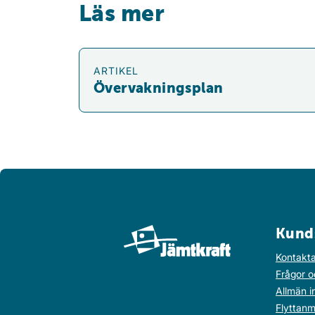
Läs mer
Övervakningsplan
ARTIKEL
Övervakningsplan
Kund
Kontakta
Frågor o
Allmän i
Flyttanm