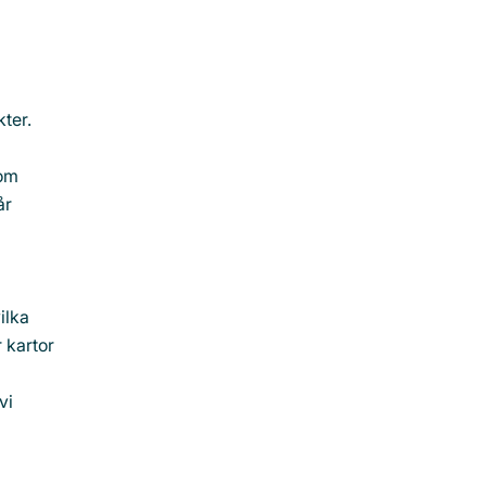
kter.
 om
år
ilka
r kartor
vi