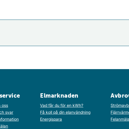
service
Elmarknaden
Avbro
 oss
Vad får du för en kWh?
Strömavb
ch svar
Få koll på din elanvändning
Fjärrvärm
nformation
Energispara
Felanmäl
älan