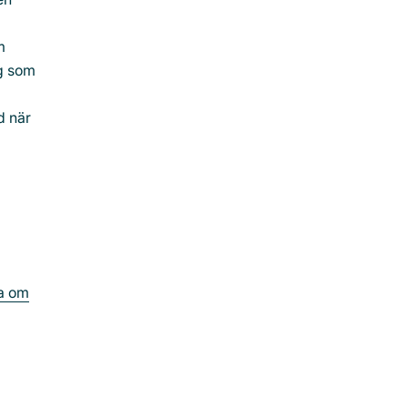
m
ng som
d när
ka om