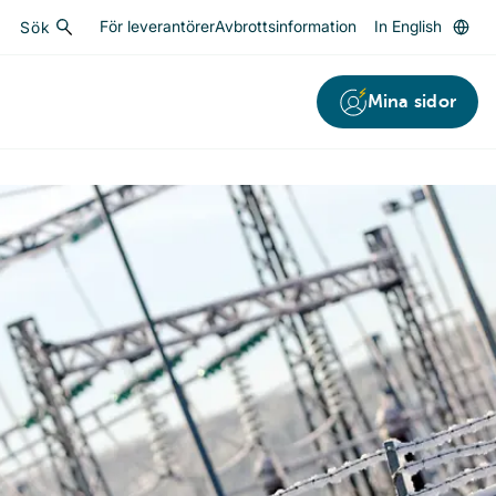
För leverantörer
Avbrottsinformation
In English
Sök
Sök
Mina sidor