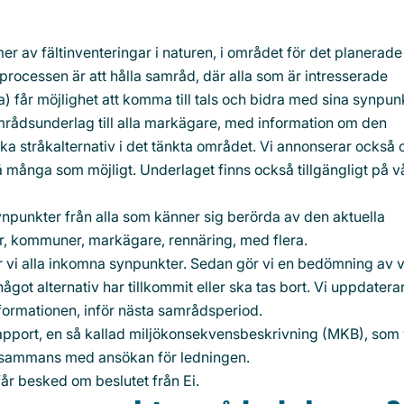
 av fältinventeringar i naturen, i området för det planerade
processen är att hålla samråd, där alla som är intresserade
 får möjlighet att komma till tals och bidra med sina synpun
amrådsunderlag till alla markägare, med information om den
ka stråkalternativ i det tänkta området. Vi annonserar också
 så många som möjligt. Underlaget finns också tillgängligt på v
punkter från alla som känner sig berörda av den aktuella
r, kommuner, markägare, rennäring, med flera.
r vi alla inkomna synpunkter. Sedan gör vi en bedömning av v
got alternativ har tillkommit eller ska tas bort. Vi uppdatera
ormationen, inför nästa samrådsperiod.
n rapport, en så kallad miljökonsekvensbeskrivning (MKB), som 
illsammans med ansökan för ledningen.
får besked om beslutet från Ei.