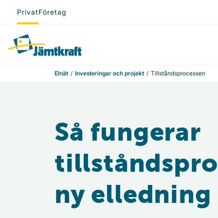
Hoppa till innehåll
Privat
Företag
Till startsidan
Elnät
Investeringar och projekt
Tillståndsprocessen
Så fungerar
tillståndspr
ny elledning