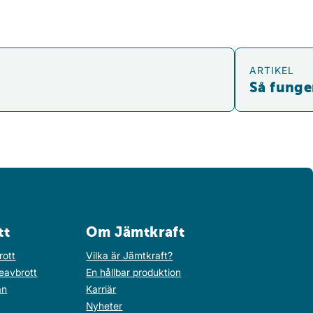
Så fungerar eln
ARTIKEL
Så funge
tt
Om Jämtkraft
rott
Vilka är Jämtkraft?
eavbrott
En hållbar produktion
an
Karriär
Nyheter