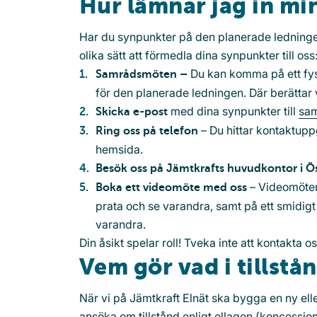
Hur lämnar jag in mi
Har du synpunkter på den planerade ledningens
olika sätt att förmedla dina synpunkter till oss
Du kan komma på ett fys
Samrådsmöten –
för den planerade ledningen. Där berättar 
med dina synpunkter till
sam
Skicka e-post
– Du hittar kontaktupp
Ring oss på telefon
hemsida.
Besök oss på Jämtkrafts huvudkontor i Ö
– Videomöten 
Boka ett videomöte med oss
prata och se varandra, samt på ett smidigt
varandra.
Din åsikt spelar roll! Tveka inte att kontakta os
Vem gör vad i tillst
När vi på Jämtkraft Elnät ska bygga en ny elle
ansöka om tillstånd enligt ellagen (koncession 