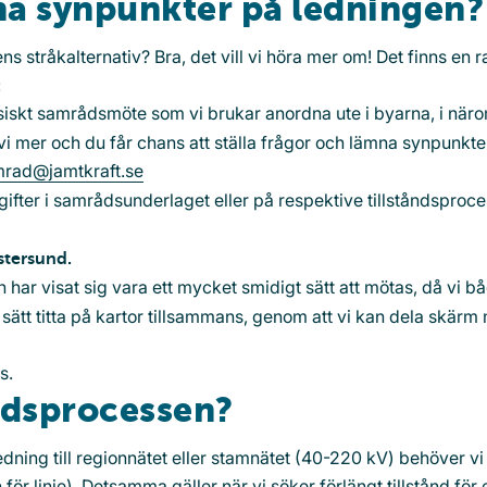
na synpunkter på ledningen?
 stråkalternativ? Bra, det vill vi höra mer om! Det finns en r
:
iskt samrådsmöte som vi brukar anordna ute i byarna, i när
vi mer och du får chans att ställa frågor och lämna synpunkte
rad@jamtkraft.se
gifter i samrådsunderlaget eller på respektive tillståndsproc
stersund.
har visat sig vara ett mycket smidigt sätt att mötas, då vi b
 sätt titta på kartor tillsammans, genom att vi kan dela skärm
s.
åndsprocessen?
dning till regionnätet eller stamnätet (40-220 kV) behöver vi 
för linje). Detsamma gäller när vi söker förlängt tillstånd för 