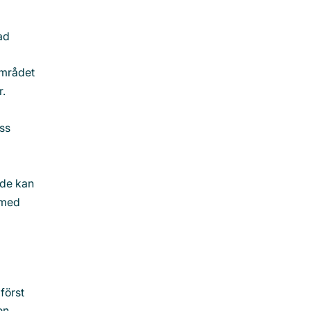
ad
området
r.
ess
åde kan
 med
först
en