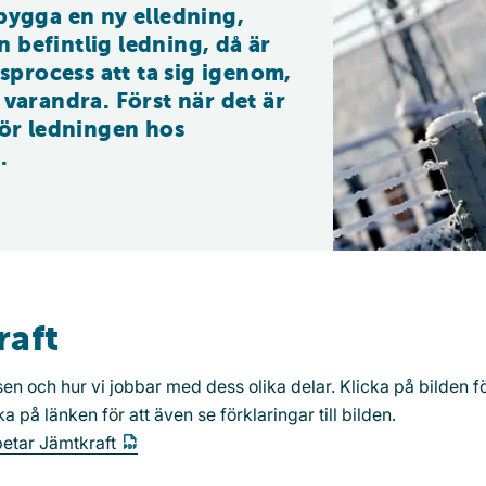
bygga en ny elledning, 
en befintlig ledning, då är 
dsprocess att ta sig igenom, 
 varandra. Först när det är 
för ledningen hos 
.
raft
sen och hur vi jobbar med dess olika delar. Klicka på bilden fö
a på länken för att även se förklaringar till bilden.
betar Jämtkraft