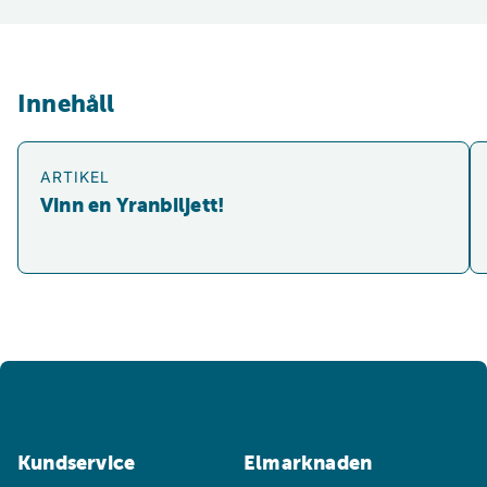
Innehåll
Vinn en Yranbiljett!
M
ARTIKEL
Vinn en Yranbiljett!
Kundservice
Elmarknaden