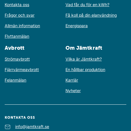
Kontakta oss
Vad får du för en kWh?
Frågor och svar
Få koll på din elanvändning
Allmän information
Energispara
Flyttanmälan
Avbrott
Om Jämtkraft
Strömavbrott
Vilka är Jämtkraft?
Fjärrvärmeavbrott
En hållbar produktion
Felanmälan
Karriär
Nyheter
KONTAKTA OSS
E-post
info@jamtkraft.se
: