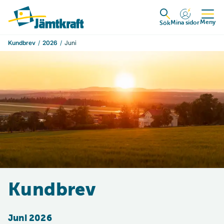
Hoppa till innehåll
Till startsidan
Meny
Mina sidor
Expandera
Sök
Kundbrev
2026
Juni
Kundbrev
Juni 2026