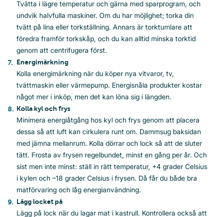
Tvätta i lägre temperatur och gärna med sparprogram, och
undvik halvfulla maskiner. Om du har möjlighet; torka din
tvätt på lina eller torkställning. Annars är torktumlare att
föredra framför torkskåp, och du kan alltid minska torktid
genom att centrifugera först.
Energimärkning
Kolla energimärkning när du köper nya vitvaror, tv,
tvättmaskin eller värmepump. Energisnåla produkter kostar
något mer i inköp, men det kan löna sig i längden.
Kolla kyl och frys
Minimera energiåtgång hos kyl och frys genom att placera
dessa så att luft kan cirkulera runt om. Dammsug baksidan
med jämna mellanrum. Kolla dörrar och lock så att de sluter
tätt. Frosta av frysen regelbundet, minst en gång per år. Och
sist men inte minst: ställ in rätt temperatur, +4 grader Celsius
i kylen och –18 grader Celsius i frysen. Då får du både bra
matförvaring och låg energianvändning.
Lägg locket på
Lägg på lock när du lagar mat i kastrull. Kontrollera också att