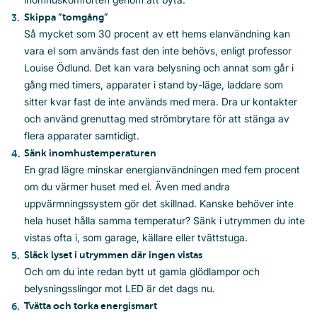
Skippa ”tomgång”
Så mycket som 30 procent av ett hems elanvändning kan
vara el som används fast den inte behövs, enligt professor
Louise Ödlund. Det kan vara belysning och annat som går i
gång med timers, apparater i stand by-läge, laddare som
sitter kvar fast de inte används med mera. Dra ur kontakter
och använd grenuttag med strömbrytare för att stänga av
flera apparater samtidigt.
Sänk inomhustemperaturen
En grad lägre minskar energianvändningen med fem procent
om du värmer huset med el. Även med andra
uppvärmningssystem gör det skillnad. Kanske behöver inte
hela huset hålla samma temperatur? Sänk i utrymmen du inte
vistas ofta i, som garage, källare eller tvättstuga.
Släck lyset i utrymmen där ingen vistas
Och om du inte redan bytt ut gamla glödlampor och
belysningsslingor mot LED är det dags nu.
Tvätta och torka energismart