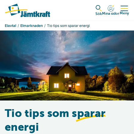
Hoppa till innehåll
Till startsidan
Meny
Mina sidor
Expandera
Sök
Elavtal
Elmarknaden
Tio tips som sparar energi
Tio tips som
sparar
energi