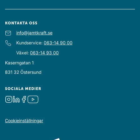
KONTAKTA OSS
E-post
info@jamtkraft.se
:
Kundservice
:
063-14 90 00
Växel
:
063-14 93 00
Kaserngatan 1
831 32
Östersund
SOCIALA MEDIER
Instagram
LinkedIn
Facebook
Youtube
Cookieinställningar