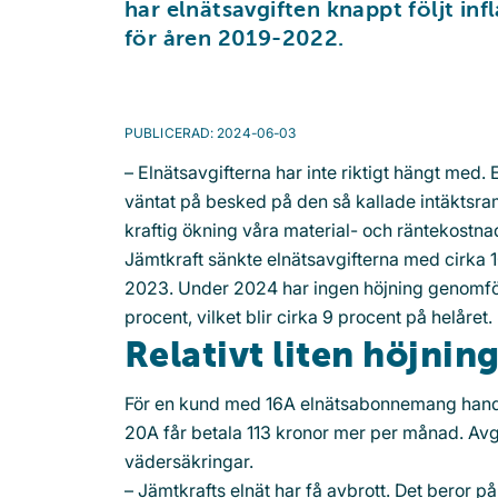
har elnätsavgiften knappt följt in
för åren 2019-2022.
PUBLICERAD
:
2024-06-03
– Elnätsavgifterna har inte riktigt hängt med. E
väntat på besked på den så kallade intäktsram
kraftig ökning våra material- och räntekostna
Jämtkraft sänkte elnätsavgifterna med cirka 
2023. Under 2024 har ingen höjning genomförts
procent, vilket blir cirka 9 procent på helåret.
Relativt liten höjnin
För en kund med 16A elnätsabonnemang hand
20A får betala 113 kronor mer per månad. Avgi
vädersäkringar.
– Jämtkrafts elnät har få avbrott. Det beror på