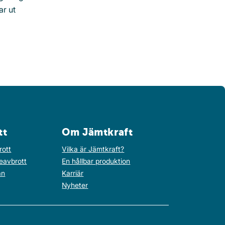
ar ut
tt
Om Jämtkraft
rott
Vilka är Jämtkraft?
eavbrott
En hållbar produktion
an
Karriär
Nyheter