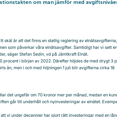
flationstakten om man jämför med avgiftsnivåe
tt skäl är att det finns en statlig reglering av elnätsavgifterna,
en som påverkar våra elnätsavgifter. Samtidigt har vi sett e
der, säger Stefan Sedin, vd på Jämtkraft Elnät.
10 procent i början av 2022. Därefter höjdes de med drygt 3 
 än, men i och med höjningen 1 juli blir avgifterna cirka 18
g
lar det ungefär om 70 kronor mer per månad, medan en ku
ften går till underhåll och nyinvesteringar av elnätet. Exempe
 att vi under decennier har gjort rätt investeringar med en lån