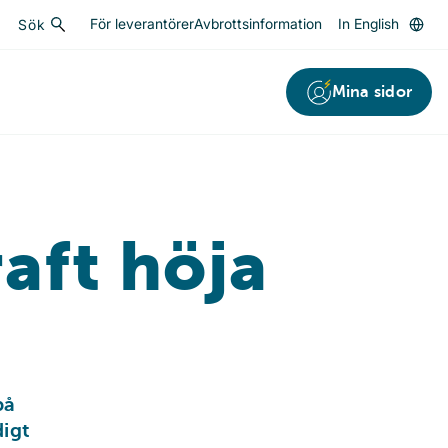
För leverantörer
Avbrottsinformation
In English
Sök
Sök
Mina sidor
aft höja
på 
igt 