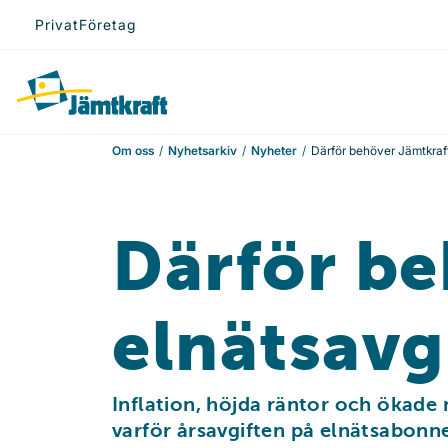
Hoppa till innehåll
Privat
Företag
Till startsidan
Om oss
Nyhetsarkiv
Nyheter
Därför behöver Jämtkraft
Därför be
elnätsavg
Inflation, höjda räntor och ökade 
varför årsavgiften på elnätsabonn