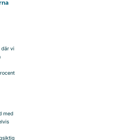
rna 
 där vi
n
procent
nd med
lvis
gsiktig