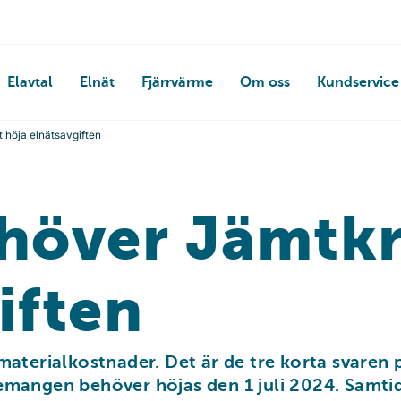
Elavtal
Elnät
Fjärrvärme
Om oss
Kundservice
 höja elnätsavgiften
höver Jämtkr
iften
materialkostnader. Det är de tre korta svaren 
emangen behöver höjas den 1 juli 2024. Samtid