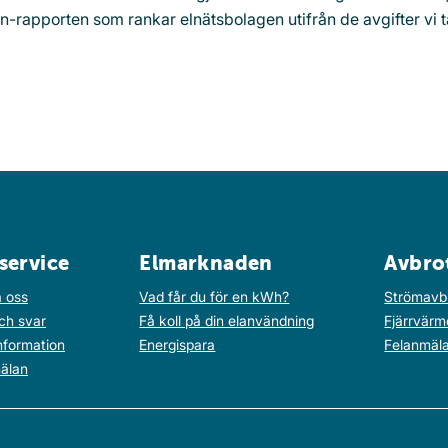
sson-rapporten som rankar elnätsbolagen utifrån de avgifter vi t
service
Elmarknaden
Avbro
 oss
Vad får du för en kWh?
Strömavb
ch svar
Få koll på din elanvändning
Fjärrvärm
nformation
Energispara
Felanmäl
älan